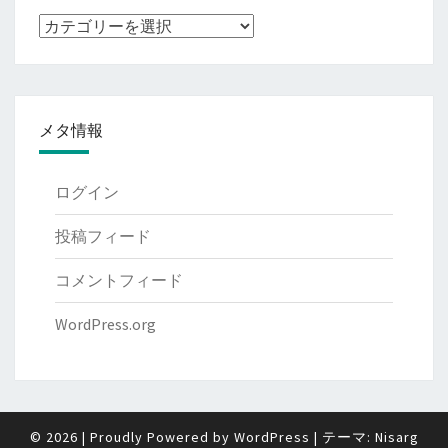
ブ
ロ
グ
記
メタ情報
事
の
種
ログイン
類
投稿フィード
コメントフィード
WordPress.org
© 2026
|
Proudly Powered by
WordPress
|
テーマ:
Nisarg