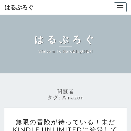
はるぶろぐ
Togg
navig
はるぶろぐ
Welcom To HaruBlog(HB)!
閲覧者
タグ:
Amazon
無
無限の冒険が待っている！未だ
限
KINDLE UNLIMITEDに登録して