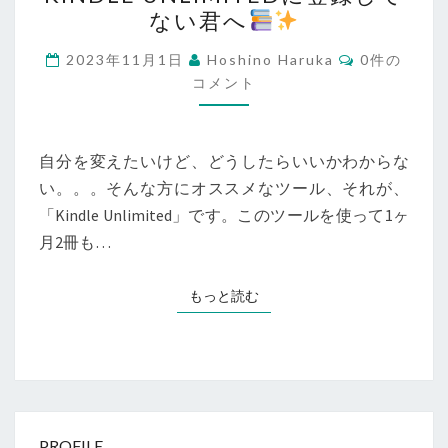
の
ない君へ
冒
険
コ
2023年11月1日
Hoshino Haruka
0件の
メ
が
コメント
ン
ト
待
っ
自分を変えたいけど、どうしたらいいかわからな
て
い。。。そんな方にオススメなツール、それが、
い
「Kindle Unlimited」です。このツールを使って1ヶ
る！
月2冊も…
未
だ
もっと読む
もっと読む
KINDLE
UNLIMITED
に
登
録
し
PROFILE