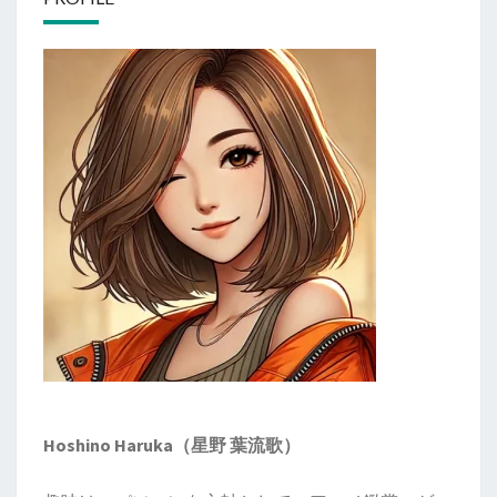
て
な
い
君
へ
Hoshino Haruka（星野 葉流歌）