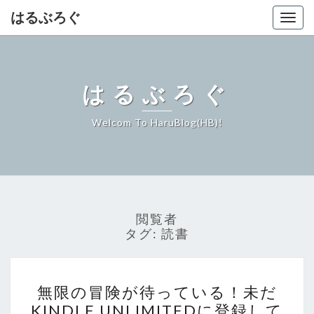
はるぶろぐ
Togg
navig
はるぶろぐ
Welcom To HaruBlog(HB)!
閲覧者
タグ:
読書
無
無限の冒険が待っている！未だ
限
KINDLE UNLIMITEDに登録して