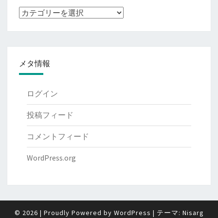
ブ
ロ
グ
記
メタ情報
事
の
種
ログイン
類
投稿フィード
コメントフィード
WordPress.org
© 2026
|
Proudly Powered by
WordPress
|
テーマ:
Nisarg