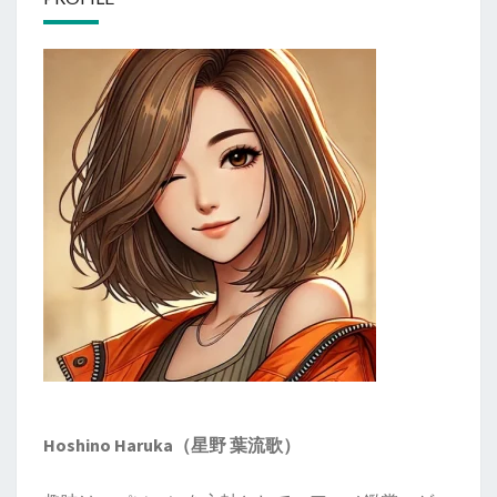
て
な
い
君
へ
Hoshino Haruka（星野 葉流歌）