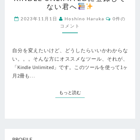
の
ない君へ
冒
険
コ
2023年11月1日
Hoshino Haruka
0件の
メ
が
コメント
ン
ト
待
っ
自分を変えたいけど、どうしたらいいかわからな
て
い。。。そんな方にオススメなツール、それが、
い
「Kindle Unlimited」です。このツールを使って1ヶ
る！
月2冊も…
未
だ
もっと読む
もっと読む
KINDLE
UNLIMITED
に
登
録
し
PROFILE