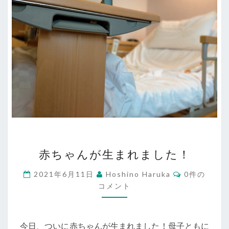
赤
赤ちゃんが生まれました！
ち
ゃ
コ
2021年6月11日
Hoshino Haruka
0件の
メ
ん
コメント
ン
ト
が
生
今日、ついに赤ちゃんが生まれました！母子ともに
ま