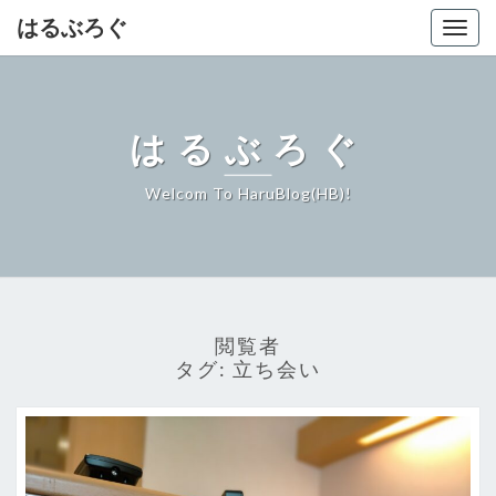
はるぶろぐ
Togg
navig
はるぶろぐ
Welcom To HaruBlog(HB)!
閲覧者
タグ:
立ち会い